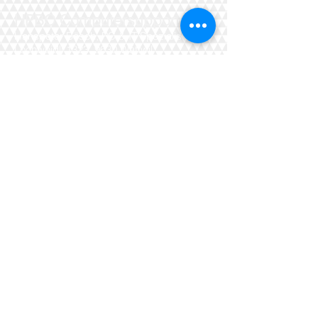
HPBO
Computersupport
Hanspeter Bösch, PC & IT Spezialist
Lochweidli 1323,
9630 Wattwil
Tel:
071 988 17 81
Mob
:
079 403 21 57
www.hpbo.org
Offerte anfragen
Kontakt
Seitenanfang
© 2024 by Hanspeter Bösch, Wattwil