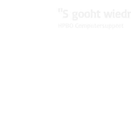
"S gooht wied
HPBO Computersupport
Home
Über mich
"Meine grösste
vermögen. Beim
es beides - Wis