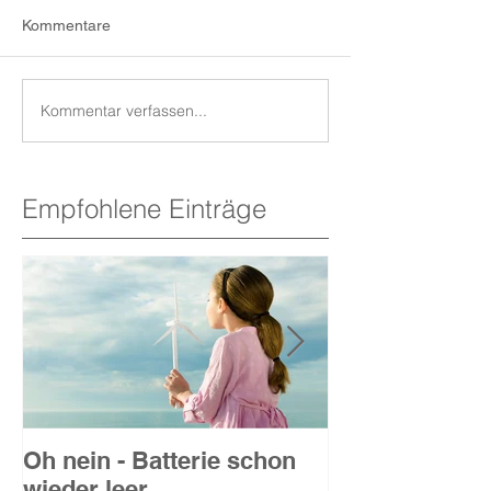
Kommentare
Kommentar verfassen...
Empfohlene Einträge
Oh nein - Batterie schon
Internet-Sicher
wieder leer
wichtiger denn